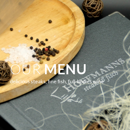
OUR
MENU
delicious steaks, fine fish, full-bodies wine