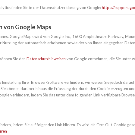
ytics finden Sie in der Datenschutzerklärung von Google:
https://support.g
on von Google Maps
lanes. Google Maps wird von Google Inc., 1600 Amphitheatre Parkway, Mount
der Nutzung der automatisch erhobenen sowie der von Ihnen eingegeben Daten d
 können Sie den
Datenschutzhinweisen
von Google entnehmen, die Sie unter w
instellung Ihrer Browser-Software verhindern; wir weisen Sie jedoch darauf hi
Sie können darüber hinaus die Erfassung der durch den Cookie erzeugten und 
ogle verhindern, indem Sie das unter dem folgenden Link verfügbare Browser-
ndern, indem Sie auf folgenden Link klicken. Es wird ein Opt-Out-Cookie gese
eren