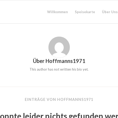
Willkommen
Speisekarte
Über Uns
Über
Hoffmanns1971
This author has not written his bio yet.
EINTRÄGE VON HOFFMANNS1971
konnte leider nichts gefunden we